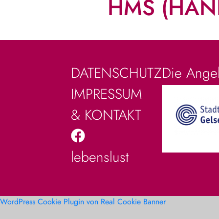
HMS (HAN
Die Angeb
DATENSCHUTZ
IMPRESSUM
& KONTAKT
lebenslust
WordPress Cookie Plugin von Real Cookie Banner