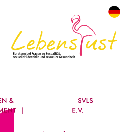
EN &
SVLS
MENT
E.V.