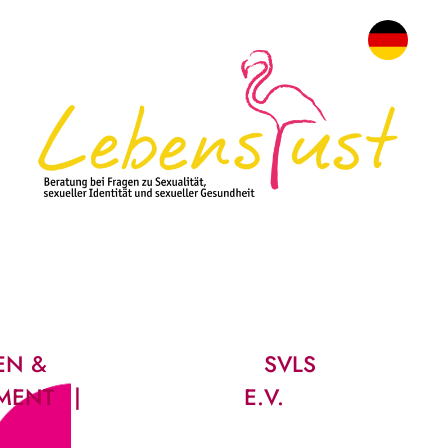
EN &
SVLS
MENT
E.V.