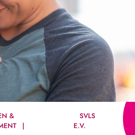
EN &
SVLS
MENT
E.V.